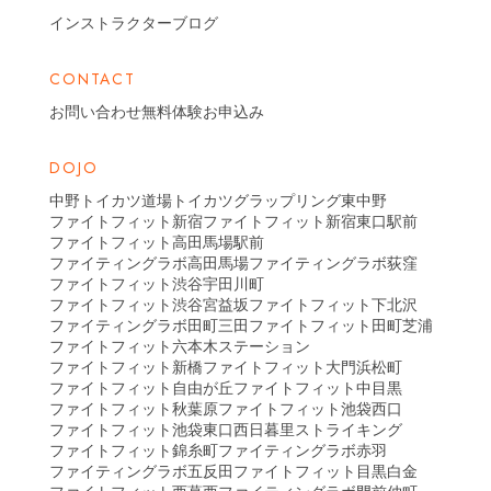
インストラクターブログ
CONTACT
お問い合わせ
無料体験お申込み
DOJO
中野トイカツ道場
トイカツグラップリング東中野
ファイトフィット新宿
ファイトフィット新宿東口駅前
ファイトフィット高田馬場駅前
ファイティングラボ高田馬場
ファイティングラボ荻窪
ファイトフィット渋谷宇田川町
ファイトフィット渋谷宮益坂
ファイトフィット下北沢
ファイティングラボ田町三田
ファイトフィット田町芝浦
ファイトフィット六本木ステーション
ファイトフィット新橋
ファイトフィット大門浜松町
ファイトフィット自由が丘
ファイトフィット中目黒
ファイトフィット秋葉原
ファイトフィット池袋西口
ファイトフィット池袋東口
西日暮里ストライキング
ファイトフィット錦糸町
ファイティングラボ赤羽
ファイティングラボ五反田
ファイトフィット目黒白金