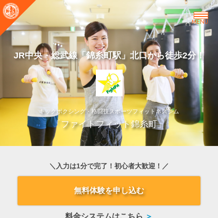
MENU
JR中央・総武線「錦糸町駅」北口から徒歩2分！
キックボクシング・格闘技スポーツフィットネスジム
「ファイトフィット錦糸町」
＼入力は1分で完了！初心者大歓迎！／
無料体験を申し込む
料金システムはこちら