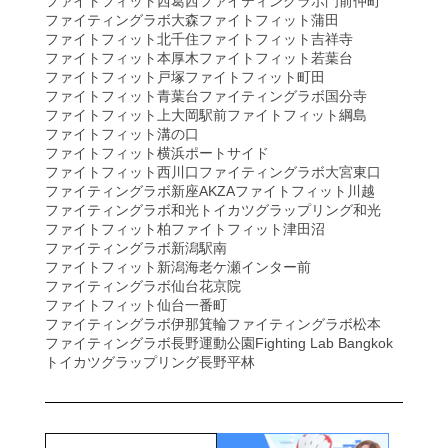
ファイトフィット西葛西
ファイティングラボ門前仲町
ファイティングラボ大森
ファイトフィット蒲田
ファイトフィット北千住
ファイトフィット吉祥寺
ファイトフィット本厚木
ファイトフィット若葉台
ファイトフィット戸塚
ファイトフィット町田
ファイトフィット青葉台
ファイティングラボ国分寺
ファイトフィット上大岡駅前
ファイトフィット綱島
ファイトフィット溝の口
ファイトフィット横浜ポートサイド
ファイトフィット西川口
ファイティングラボ大宮東口
ファイティングラボ新座AKZA
ファイトフィット川越
ファイティングラボ和光
トイカツグラップリング和光
ファイトフィット柏
ファイトフィット津田沼
ファイティングラボ新潟駅南
ファイトフィット新潟海老ケ瀬インター前
ファイティングラボ仙台花京院
ファイトフィット仙台一番町
ファイティングラボ伊那箕輪
ファイティングラボ松本
ファイティングラボ長野運動公園
Fighting Lab Bangkok
トイカツグラップリング長野平林